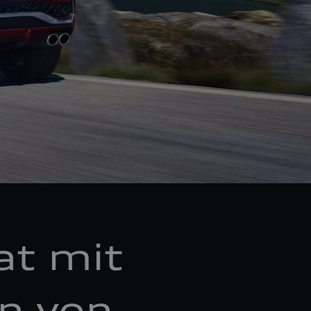
at mit
en von