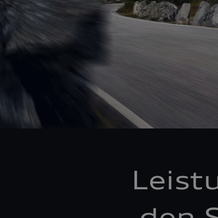
Leist
den S